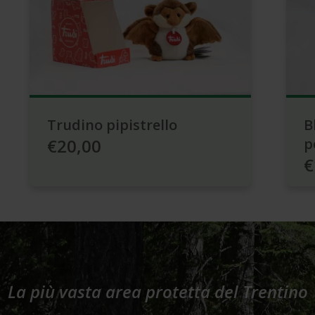
Trudino pipistrello
B
€20,00
p
€
La più vasta area protetta del Trentino