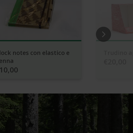
lock notes con elastico e
Trudino a
enna
€20,00
10,00