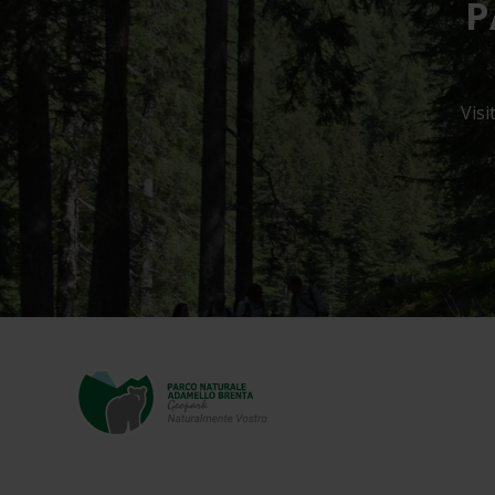
P
Visi