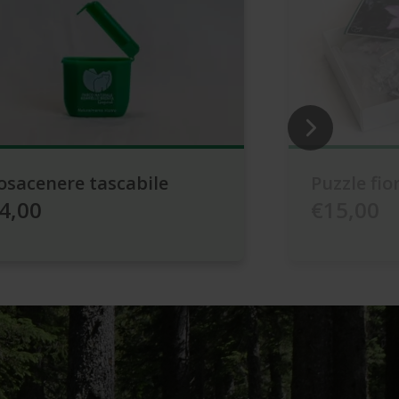
osacenere tascabile
Puzzle fio
4,00
€15,00