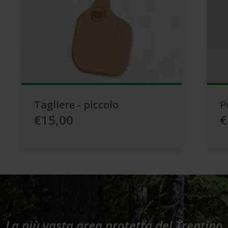
Tagliere - piccolo
P
€15,00
€
La più vasta area protetta del Trentino