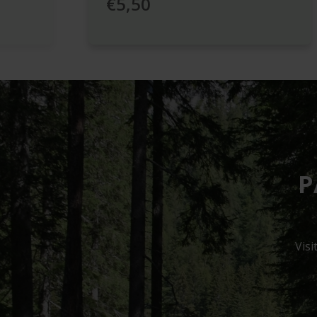
€5,50
P
Visi