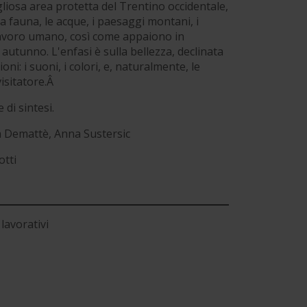
liosa area protetta del Trentino occidentale,
, la fauna, le acque, i paesaggi montani, i
l lavoro umano, così come appaiono in
autunno. L'enfasi è sulla bellezza, declinata
ni: i suoni, i colori, e, naturalmente, le
isitatore.Â
di sintesi.
a Demattè, Anna Sustersic
tti
lavorativi