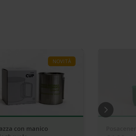
NOVITÀ
azza con manico
Posacener