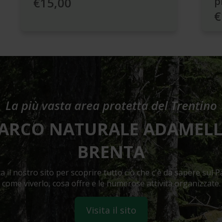
€15,00
p
€
La più vasta area protetta del Trentino
ARCO NATURALE ADAMEL
BRENTA
ta il nostro sito per scoprire tutto ciò che c'è da sapere sul P
come viverlo, cosa offre e le numerose attività organizzate.
Visita il sito