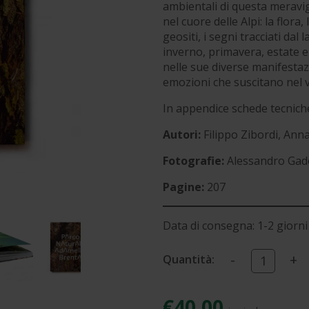
ambientali di questa meravig
nel cuore delle Alpi: la flora
geositi, i segni tracciati da
inverno, primavera, estate e 
nelle sue diverse manifestazio
emozioni che suscitano nel v
In appendice schede tecniche 
Autori:
Filippo Zibordi, Ann
Fotografie:
Alessandro Gado
Pagine:
207
Data di consegna: 1-2 giorni 
-
+
Quantità:
€40,00