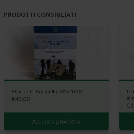
PRODOTTI CONSIGLIATI
Abschnitt Adamello 1815-1818
Lic
€40,00
sim
€1
Acquista prodotto