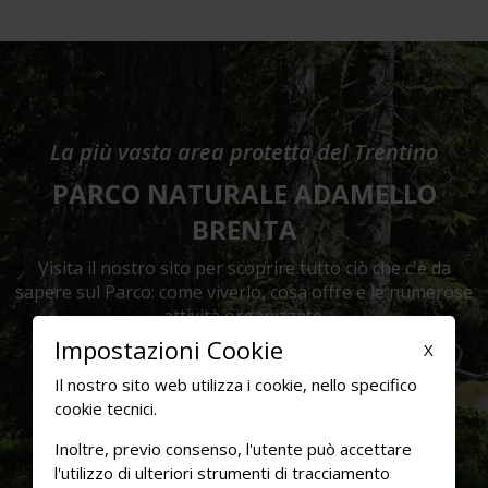
La più vasta area protetta del Trentino
PARCO NATURALE ADAMELLO
BRENTA
Visita il nostro sito per scoprire tutto ciò che c'è da
sapere sul Parco: come viverlo, cosa offre e le numerose
attività organizzate.
Impostazioni Cookie
X
Visita il sito
Il nostro sito web utilizza i cookie, nello specifico
cookie tecnici.
Inoltre, previo consenso, l'utente può accettare
l'utilizzo di ulteriori strumenti di tracciamento