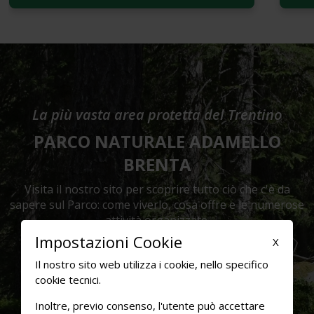
La più vasta area protetta del Trentino
PARCO NATURALE ADAMELLO
BRENTA
Visita il nostro sito per scoprire tutto ciò che c'è da
sapere sul Parco: come viverlo, cosa offre e le numerose
attività organizzate.
Impostazioni Cookie
X
Visita il sito
Il nostro sito web utilizza i cookie, nello specifico
cookie tecnici.
Inoltre, previo consenso, l'utente può accettare