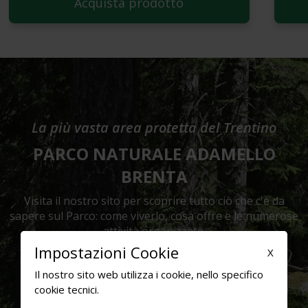
Acquista prodotto
La più vasta area protetta del Trentino
PARCO NATURALE ADAMELLO
BRENTA
Visita il nostro sito per scoprire tutto ciò che c'è da
sapere sul Parco: come viverlo, cosa offre e le numerose
attività organizzate.
Impostazioni Cookie
X
Visita il sito
Il nostro sito web utilizza i cookie, nello specifico
cookie tecnici.