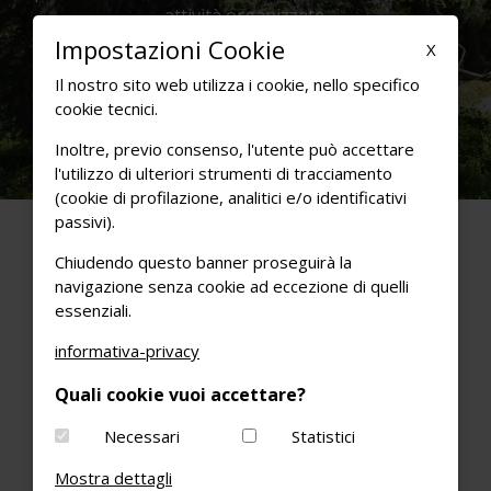
attività organizzate.
Impostazioni Cookie
X
Visita il sito
Il nostro sito web utilizza i cookie, nello specifico
cookie tecnici.
Inoltre, previo consenso, l'utente può accettare
l'utilizzo di ulteriori strumenti di tracciamento
(cookie di profilazione, analitici e/o identificativi
passivi).
Chiudendo questo banner proseguirà la
navigazione senza cookie ad eccezione di quelli
essenziali.
SHOP ONLINE
informativa-privacy
PARCO NATURALE ADAMELLO BRENTA
Quali cookie vuoi accettare?
PRIVACY & COOKIES POLICY
CONDIZIONI DI VENDITA
Necessari
Statistici
email:
info@pnab.it
Mostra dettagli
PEC
info@pec.pnab.it