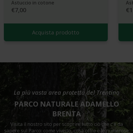
Astuccio in cotone
Ast
€7,00
€1
Acquista prodotto
La più vasta area protetta del Trentino
PARCO NATURALE ADAMELLO
BRENTA
Visita il nostro sito per scoprire tutto ciò che c'è da
sapere sul Parco: come viverlo, cosa offre e le numerose